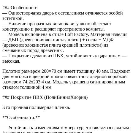
### Особенности
— Одностворчатая дверь с остеклением отличается особой
эстетикой.
— Наличие прозрачных вставок визуально облегчает
конструкцию и расширяет пространство комнаты.
— Модель выполнена в стиле Loft Factory. Материал изделия
— ДВП (древесно-волокнистая плита) + сосна + МДФ
(древесноволокнистая плита средней плотности) из
смешанных пород древесины.
— Покрытие сделано из ПВХ, устойчивость к царапинам —
высокая.
Полотно размером 200×70 см имеет толщину 40 мм. Подходит
для монтажа в дверной проем совместно с дверной коробкой
размером 74,2х203,4 см. Модель украшена сатинированным
стеклом толщиной 4 мм.
### Покрытие ПВХ (ПолиВинилХлорид)
Это прочная полимерная пленка.
**Особенности:**
— Устойчива к изменениям температур, что является важным
фактором в условиях переменного климата;