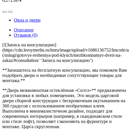
6,272.00
₽
Окна и двери
Описание
Отзывов (0)
[![Запись на консультацию]
(https://cdn.leroymerlin.ru/lmru/image/upload/v1686136752/lmc
(/uslugi/gotovye-resheniya-pod-klyuch/mezhkomnatnye-dveri-na-
zakaz/#consultation/ ‘Запись на консультацию’)
**Запишитесь на бесплатную консультацию, мы поможем Вам
подобрать двери и необходимые сопутствующие товары для
монтажа.**
**Дверь межкомнатная остеклённая «Сиэтл»** предназначена
для установки в любых помещениях. Это модель царговой
двери сборной конструкции с бескромочным окутыванием на
360 градусов с использованием необратимых клеев.
Выполнена в минималистичном дизайне, подходит для
современных интерьеров (например, в скандинавском стиле
или стиле лофт), позволяет сэкономить на фурнитуре и
монтаже. Царга скругленная.