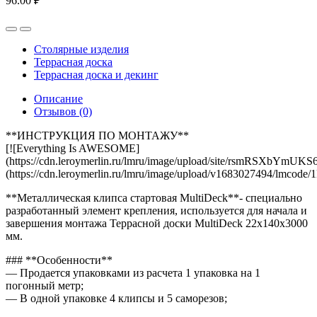
96.00
₽
Столярные изделия
Террасная доска
Террасная доска и декинг
Описание
Отзывов (0)
**ИНСТРУКЦИЯ ПО МОНТАЖУ**
[![Everything Is AWESOME]
(https://cdn.leroymerlin.ru/lmru/image/upload/site/rsmRSXbYmU
(https://cdn.leroymerlin.ru/lmru/image/upload/v1683027494/l
**Металлическая клипса стартовая MultiDeck**- специально
разработанный элемент крепления, используется для начала и
завершения монтажа Террасной доски MultiDeck 22х140х3000
мм.
### **Особенности**
— Продается упаковками из расчета 1 упаковка на 1
погонный метр;
— В одной упаковке 4 клипсы и 5 саморезов;